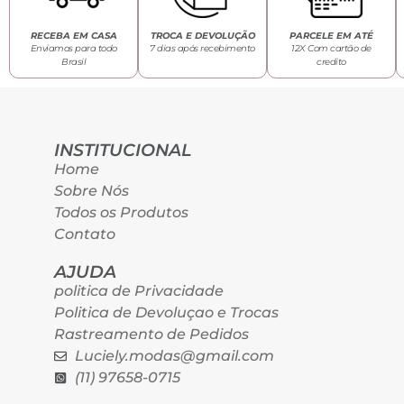
RECEBA EM CASA
TROCA E DEVOLUÇÃO
PARCELE EM ATÉ
Enviamos para todo
7 dias após recebimento
12X Com cartão de
Brasil
credito
INSTITUCIONAL
Home
Sobre Nós
Todos os Produtos
Contato
AJUDA
politica de Privacidade
Politica de Devoluçao e Trocas
Rastreamento de Pedidos
Luciely.modas@gmail.com
(11) 97658-0715