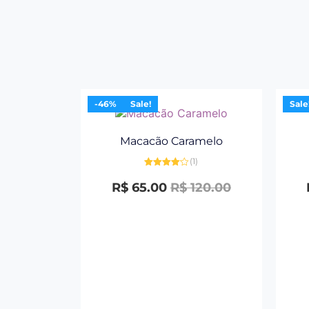
-46%
Sale!
Sale
Macacão Caramelo
(1)
Avaliação
4.00
de 5
R$
65.00
R$
120.00