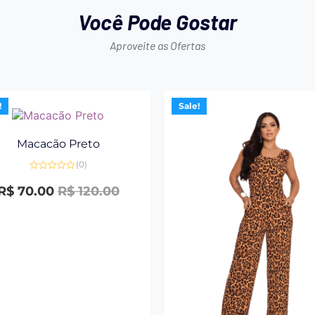
Você Pode Gostar
Aproveite as Ofertas
!
Sale!
Macacão Preto
(0)
Avaliação
0
R$
70.00
R$
120.00
de
5