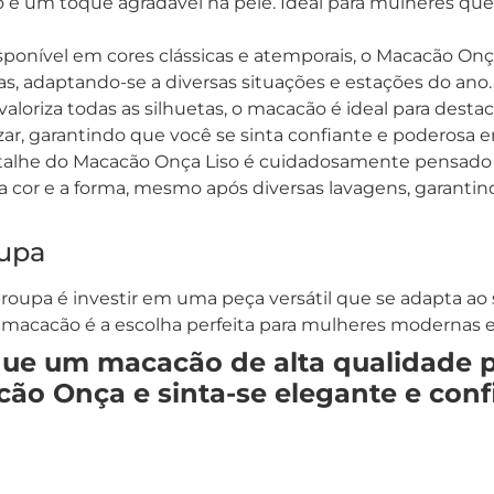
e um toque agradável na pele. Ideal para mulheres qu
isponível em cores clássicas e atemporais, o Macacão O
sas, adaptando-se a diversas situações e estações do ano.
aloriza todas as silhuetas, o macacão é ideal para destac
ar, garantindo que você se sinta confiante e poderosa 
talhe do Macacão Onça Liso é cuidadosamente pensado pa
 cor e a forma, mesmo após diversas lavagens, garantin
upa
oupa é investir em uma peça versátil que se adapta ao se
e macacão é a escolha perfeita para mulheres modernas e
ue um macacão de alta qualidade po
ão Onça e sinta-se elegante e con