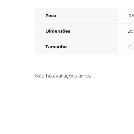
Peso
0.
Dimensões
20
Tamanho
G
,
Não há avaliações ainda.