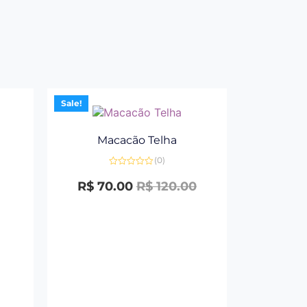
Sale!
Macacão Telha
(0)
Avaliação
0
R$
70.00
R$
120.00
de
5