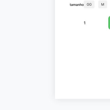
GG
M
tamanho