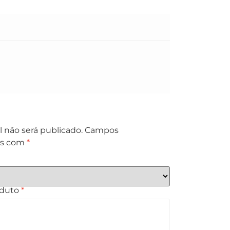
 não será publicado.
Campos
os com
*
oduto
*