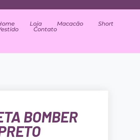
Home
Loja
Macacão
Short
Vestido
Contato
ETA BOMBER
PRETO