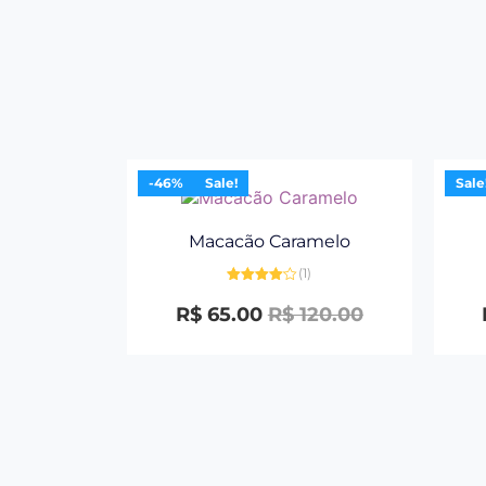
-46%
Sale!
Sale
Macacão Caramelo
(1)
Avaliação
4.00
de 5
R$
65.00
R$
120.00