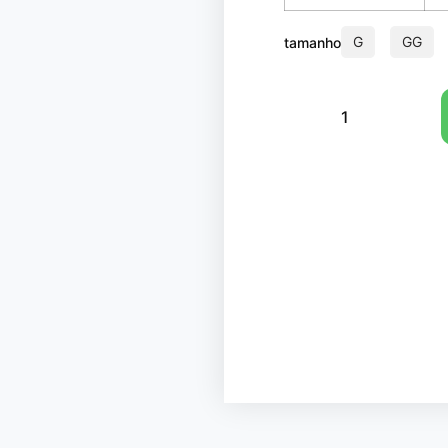
G
GG
tamanho