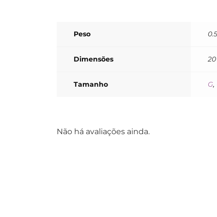
Peso
0.
Dimensões
20
Tamanho
G
,
Não há avaliações ainda.