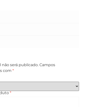
 não será publicado.
Campos
os com
*
oduto
*