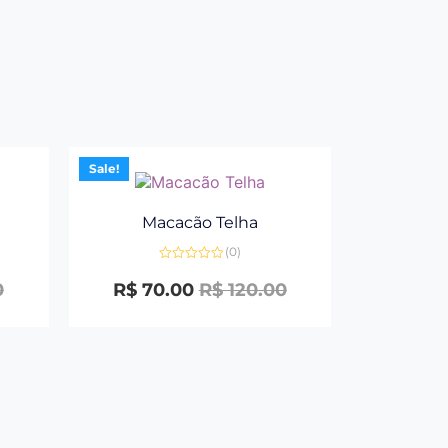
Sale!
Macacão Telha
(0)
Avaliação
0
0
R$
70.00
R$
120.00
de
5