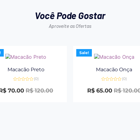
Você Pode Gostar
Aproveite as Ofertas
!
Sale!
Macacão Preto
Macacão Onça
(0)
(0)
Avaliação
Avaliação
0
0
R$
70.00
R$
120.00
R$
65.00
R$
120.0
de
de
5
5