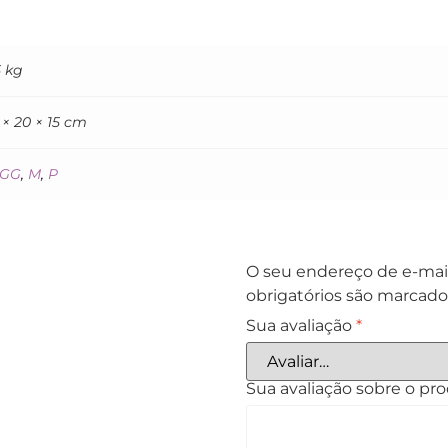
5 kg
 × 20 × 15 cm
GG
,
M
,
P
O seu endereço de e-mail
obrigatórios são marcad
Sua avaliação
*
Sua avaliação sobre o pr