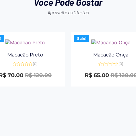
Você Pode Gostar
Aproveite as Ofertas
!
Sale!
Macacão Preto
Macacão Onça
(0)
(0)
Avaliação
Avaliação
0
0
R$
70.00
R$
120.00
R$
65.00
R$
120.0
de
de
5
5