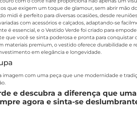
 couro com o corte flare proporciona não apenas um v
ventos que exigem um toque de glamour, sem abrir mão d
ido midi é perfeito para diversas ocasiões, desde reuniões
ariadas com acessórios e calçados, adaptando-se facilme
ante é essencial, e o Vestido Verde foi criado para empod
te que você se sinta poderosa e pronta para conquistar 
om materiais premium, o vestido oferece durabilidade e r
investimento em elegância e longevidade.
upa
sua imagem com uma peça que une modernidade e tradição
ão.
de e descubra a diferença que uma
Compre agora e sinta-se deslumbra