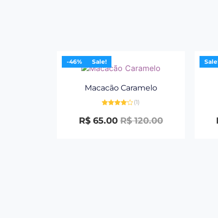
-46%
Sale!
Sale
Macacão Caramelo
(1)
Avaliação
4.00
de 5
R$
65.00
R$
120.00