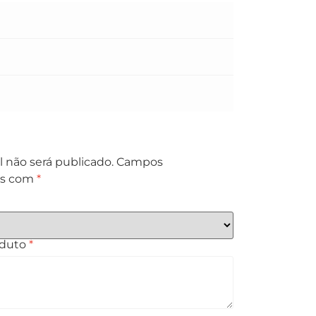
 não será publicado.
Campos
os com
*
oduto
*