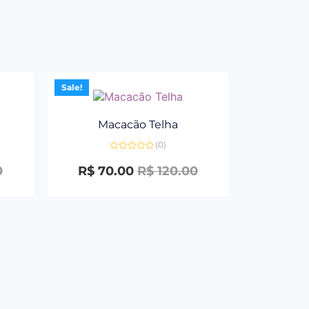
Sale!
Macacão Telha
(0)
Avaliação
0
0
R$
70.00
R$
120.00
de
5