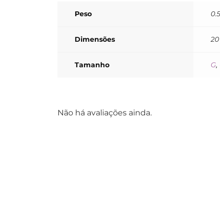
Peso
0.
Dimensões
20
Tamanho
G
,
Não há avaliações ainda.