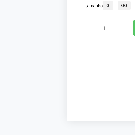
G
GG
tamanho